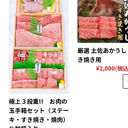
厳選 土佐あかうし
き焼き用
¥2,000
(税込
極上３段重!! お肉の
玉手箱セット（ステー
キ・すき焼き・焼肉）