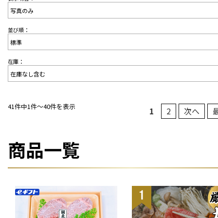
並び順：
在庫：
41件中1件〜40件を表示
1
2
次へ
商品一覧