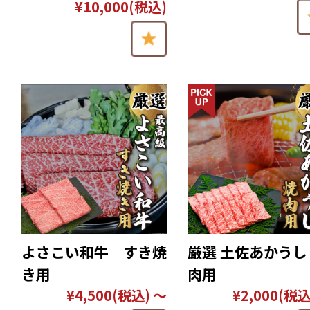
¥10,000
(税込)
よさこい和牛 すき焼
厳選 土佐あかうし
き用
肉用
¥4,500
(税込)
～
¥2,000
(税込