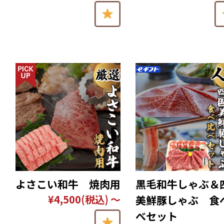
よさこい和牛 焼肉用
黒毛和牛しゃぶ＆
¥4,500
(税込)
～
美鮮豚しゃぶ 食
べセット