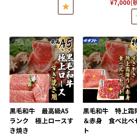
¥7,000
(
黒毛和牛 最高級A5
黒毛和牛 特上霜
ランク 極上ロースす
＆赤身 食べ比べ
き焼き
ト