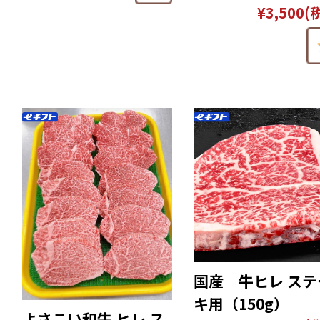
¥3,500
(
国産 牛ヒレ ステ
キ用（150g）
よさこい和牛 ヒレ ス