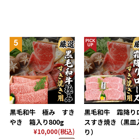
黒毛和牛 極み すき
黒毛和牛 霜降り
やき 箱入り800g
スすき焼き（黒皿
¥10,000
(税込)
り）