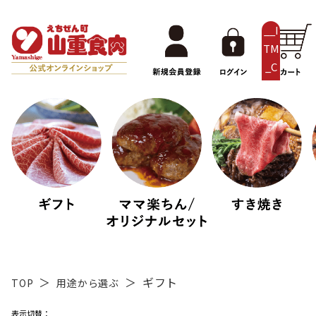
__I
TM
_C
NT
__
ギフト
TOP
用途から選ぶ
表示切替：