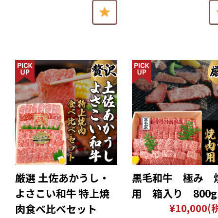
厳選 土佐あかうし・
黒毛和牛 極み 
よさこい和牛 特上焼
用 箱入り 800g
¥10,000
(
肉食べ比べセット