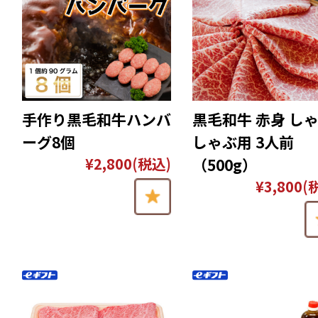
手作り黒毛和牛ハンバ
黒毛和牛 赤身 し
ーグ8個
しゃぶ用 3人前
¥2,800
(税込)
（500g）
¥3,800
(