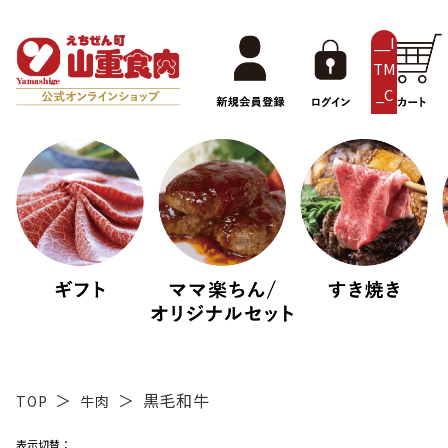
__I
TM
_C
NT
__
黒毛和牛
TOP
牛肉
表示切替：