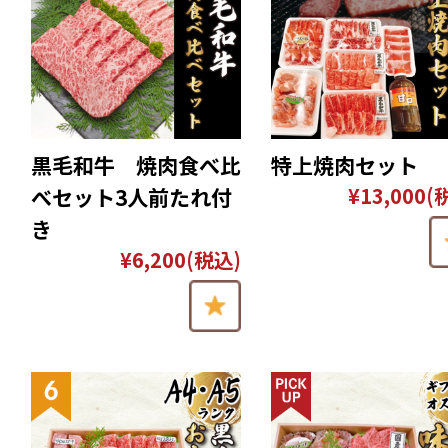
黒毛和牛 焼肉食べ比
特上焼肉セット
¥13,000
(
べセット3人前たれ付
き
¥6,200
(税込)