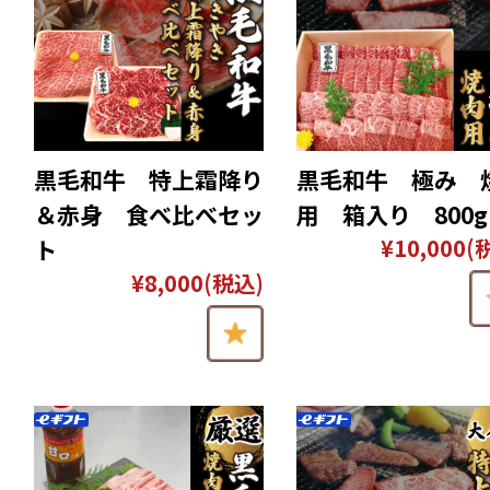
黒毛和牛 特上霜降り
黒毛和牛 極み 
＆赤身 食べ比べセッ
用 箱入り 800g
¥10,000
(
ト
¥8,000
(税込)