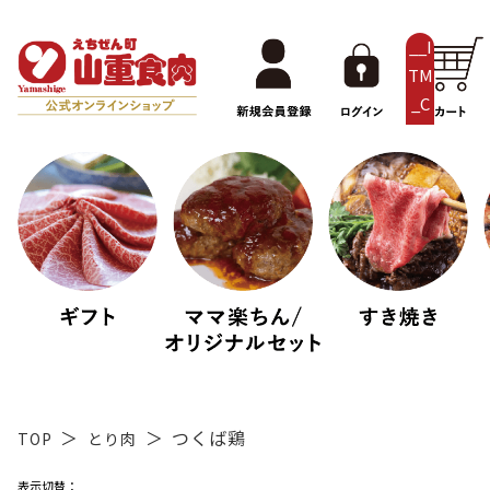
__I
TM
_C
NT
__
つくば鶏
TOP
とり肉
表示切替：