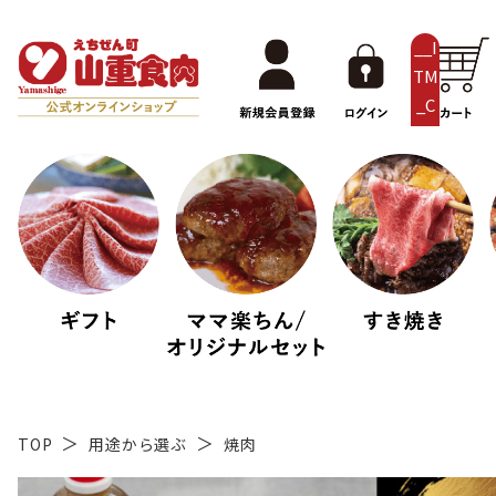
__I
TM
_C
NT
__
TOP
用途から選ぶ
焼肉