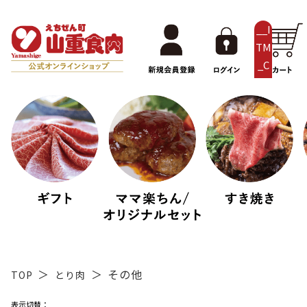
__I
TM
_C
NT
__
その他
TOP
とり肉
表示切替：