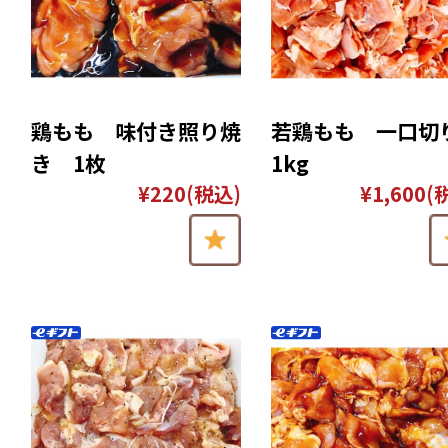
鶏もも 味付き照り焼
若鶏もも 一口
き 1枚
1kg
¥220
(税込)
¥1,600
(