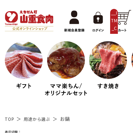
__I
TM
_C
NT
__
お鍋
TOP
用途から選ぶ
表示切替：