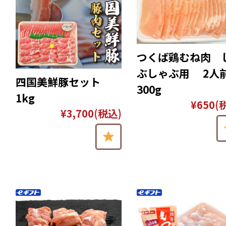
つくば鶏むね肉 
ぶしゃぶ用 2人
四国美鮮豚セット
300g
1kg
¥650
(
¥3,700
(税込)