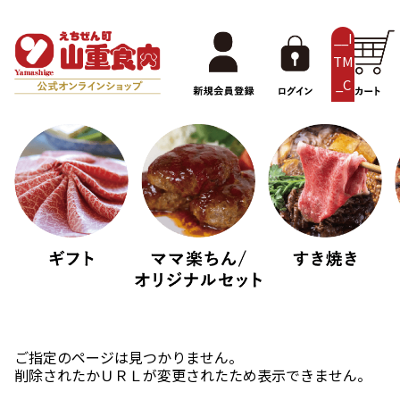
__I
TM
_C
NT
__
ご指定のページは見つかりません。
削除されたかＵＲＬが変更されたため表示できません。